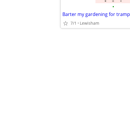
•
Barter my gardening for tramp
7/1
Lewisham