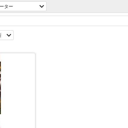
ーター
新