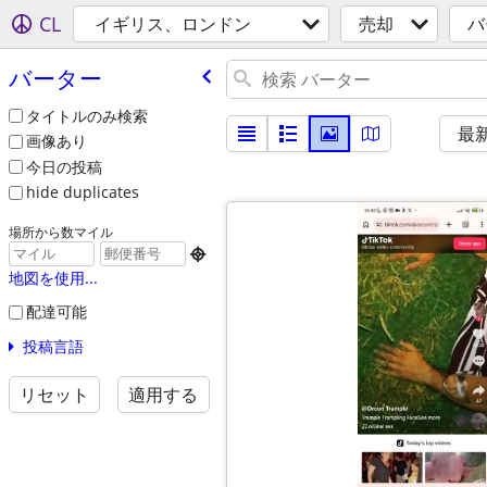
CL
イギリス、ロンドン
売却
バ
バーター
タイトルのみ検索
最
画像あり
今日の投稿
hide duplicates
場所から数マイル

地図を使用...
配達可能
投稿言語
リセット
適用する