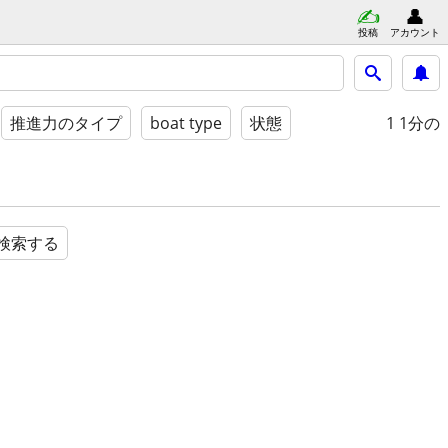
投稿
アカウント
1
1分の
推進力のタイプ
boat type
状態
検索する