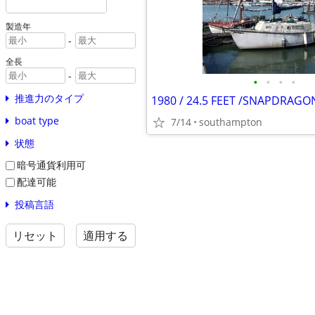
製造年
-
全長
-
•
•
•
•
推進力のタイプ
boat type
7/14
southampton
状態
暗号通貨利用可
配達可能
投稿言語
リセット
適用する