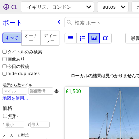
CL
イギリス、ロンドン
autos
ボート
オーナ
ディー
すべて
最
ー
ラー
タイトルのみ検索
画像あり
今日の投稿
hide duplicates
ローカルの結果は見つかりません
場所から数マイル
£1,500

地図を使用...
価格
無料
£
– £
メーカーと型式