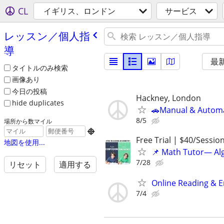
CL
イギリス、ロンドン
サービス
レッスン／個人指
導
最
タイトルのみ検索
画像あり
今日の投稿
Hackney, London
hide duplicates
🚗Manual & Automat
8/5
場所から数マイル

Free Trial | $40/Sessio
地図を使用...
📌 Math Tutor— Alg
7/28
リセット
適用する
Online Reading & E
7/4