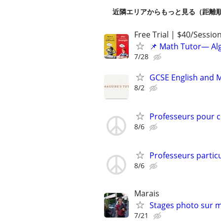
近隣エリアからもっと見る（距離
Free Trial | $40/Sessio
📌 Math Tutor— Alg
7/28
GCSE English and 
8/2
Professeurs pour c
8/6
Professeurs particu
8/6
Marais
Stages photo sur m
7/21