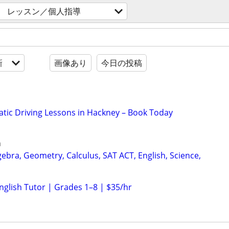
レッスン／個人指導
新
画像あり
今日の投稿
ic Driving Lessons in Hackney – Book Today
n
ebra, Geometry, Calculus, SAT ACT, English, Science,
nglish Tutor | Grades 1–8 | $35/hr