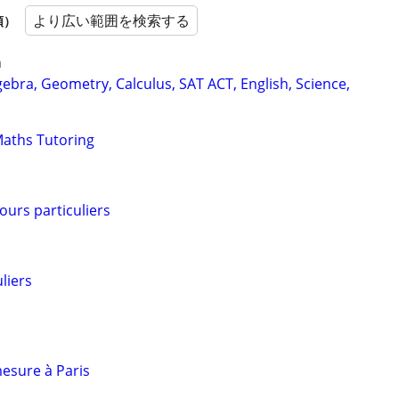
より広い範囲を検索する
順）
n
ebra, Geometry, Calculus, SAT ACT, English, Science,
Maths Tutoring
ours particuliers
liers
esure à Paris