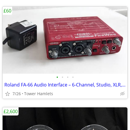
£60
•
•
•
•
Roland FA-66 Audio Interface – 6-Channel, Studio, XLR, Midi, Firewire
7/26
Tower Hamlets
£2,600