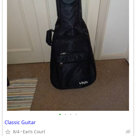
•
•
•
•
Classic Guitar
8/4
Earls Court