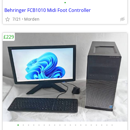
•
Behringer FCB1010 Midi Foot Controller
7/21
Morden
£229
•
•
•
•
•
•
•
•
•
•
•
•
•
•
•
•
•
•
•