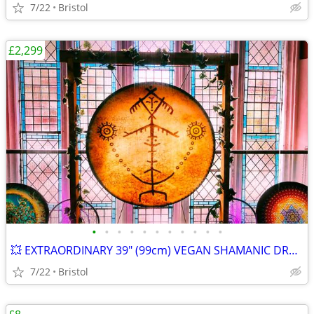
7/22
Bristol
£2,299
•
•
•
•
•
•
•
•
•
•
•
💥 EXTRAORDINARY 39" (99cm) VEGAN SHAMANIC DRUM with BESPOKE STAND
7/22
Bristol