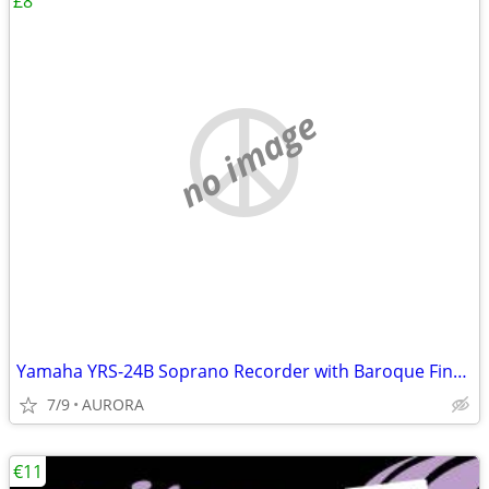
£8
no image
Yamaha YRS-24B Soprano Recorder with Baroque Fingering #Ebay #Music #Y
7/9
AURORA
€11