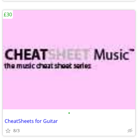
£30
•
CheatSheets for Guitar
8/3