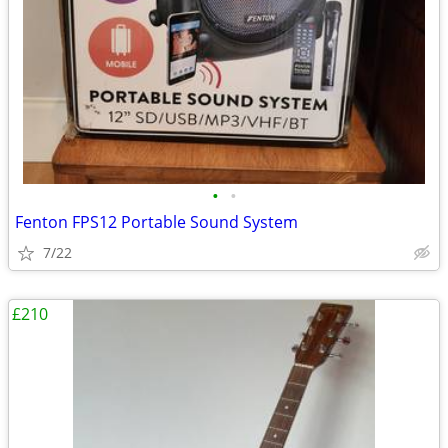
•
•
Fenton FPS12 Portable Sound System
7/22
£210