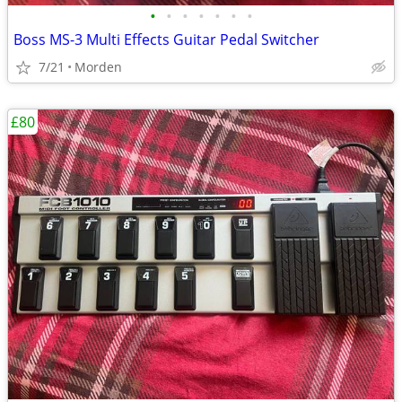
•
•
•
•
•
•
•
Boss MS-3 Multi Effects Guitar Pedal Switcher
7/21
Morden
£80