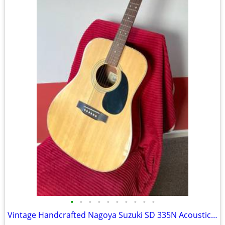
•
•
•
•
•
•
•
•
•
•
Vintage Handcrafted Nagoya Suzuki SD 335N Acoustic Guitar made in Japa