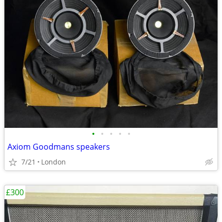
•
•
•
•
•
Axiom Goodmans speakers
7/21
London
£300