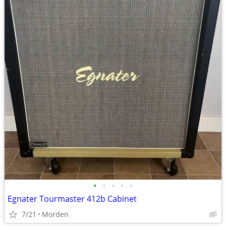
•
•
•
•
•
Egnater Tourmaster 412b Cabinet
7/21
Morden