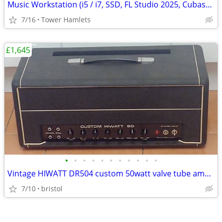
Music Workstation (i5 / i7, SSD, FL Studio 2025, Cubase, PreSonus, PC
7/16
Tower Hamlets
£1,645
•
•
•
•
•
•
•
•
•
•
•
Vintage HIWATT DR504 custom 50watt valve tube amp head. c1971/2
7/10
bristol