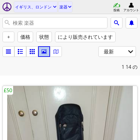
イギリス、ロンドン
楽器
投稿
アカウント
+
価格
状態
により販売されています
最新
1
14 の
£50