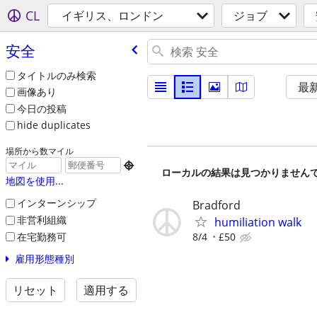
CL
イギリス、ロンドン
ジョブ
安全
タイトルのみ検索
最
画像あり
今日の投稿
hide duplicates
場所から数マイル

ローカルの結果は見つかりません
地図を使用...
インターンシップ
Bradford
非営利組織
humiliation walk
在宅勤務可
8/4
£50
雇用形態種別
リセット
適用する