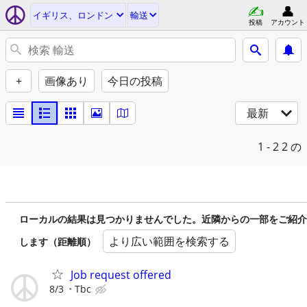
イギリス、ロンドン
輸送
投稿
アカウント
+
画像あり
今日の投稿
最新
1 - 2
2 の
ローカルの結果は見つかりませんでした。近隣からの一部をご紹介
より広い範囲を検索する
します（距離順）
Job request offered
8/3
Tbc